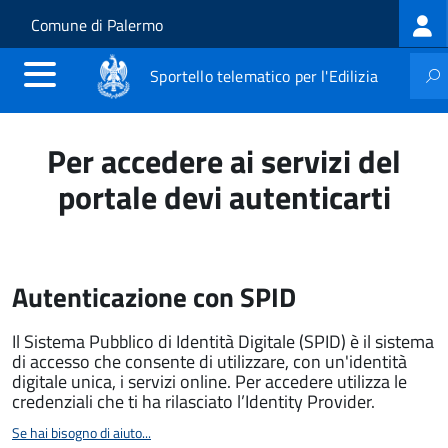
Log
Salta al contenuto principale
Skip to site navigation
Comune di Palermo
me
Sportello telematico per l'Edilizia
Per accedere ai servizi del
portale devi autenticarti
Autenticazione con SPID
Il Sistema Pubblico di Identità Digitale (SPID) è il sistema
di accesso che consente di utilizzare, con un'identità
digitale unica, i servizi online. Per accedere utilizza le
credenziali che ti ha rilasciato l’Identity Provider.
Se hai bisogno di aiuto...