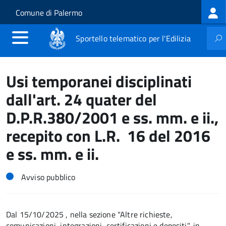
Log
Salta al contenuto principale
Skip to site navigation
Comune di Palermo
me
Sportello telematico per l'Edilizia
Usi temporanei disciplinati
dall'art. 24 quater del
D.P.R.380/2001 e ss. mm. e ii.,
recepito con L.R. 16 del 2016
e ss. mm. e ii.
Avviso pubblico
Dal 15/10/2025 , nella sezione "Altre richieste,
comunicazioni, integrazioni, certificazioni e depositi", in