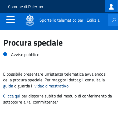
Log
Salta al contenuto principale
Skip to site navigation
Comune di Palermo
me
Sportello telematico per l'Edilizia
Procura speciale
Avviso pubblico
È possibile presentare un'istanza telematica avvalendosi
della procura speciale. Per maggiori dettagli, consulta la
guida
o guarda il
video dimostrativo
.
Clicca qui
per disporre subito del modulo di conferimento da
sottoporre al/ai committente/i