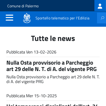
Log
Salta al contenuto principale
Skip to site navigation
Comune di Palermo
me
Sportello telematico per l'Edilizia
Tutte le news
Pubblicata
Ven 13-02-2026
Nulla Osta provvisorio a Parcheggio
art 29 delle N. T. di A. del vigente PRG
Nulla Osta provvisorio a Parcheggio art 29 delle N. T.
di A. del vigente PRG
Pubblicata
Mer 15-10-2025